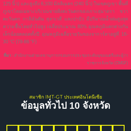
125 นิ้ว) และสูงถึง 6,100 มิลลิเมตร (240 นิ้ว) ในเขตภูเขา พื้นที่
ภูเขาโดยเฉพาะบริเวณชายฝั่งตะวันตกของเกาะสุมาตรา ชวา
ตะวันตก กาลิมันตัน สุลาเวสี และปาปัว มีปริมาณน้ำฝนสูงสุด
ความชื้นโดยทั่วไปสูง เฉลี่ยประมาณ 80% อุณหภูมิแตกต่างกัน
เล็กน้อยตลอดทั้งปี อุณหภูมิเฉลี่ยรายวันของจาการ์ตาอยู่ที่ 16-
30 °C (79-86 °F)
ที่มา :
สำนักงานฝ่ายเลขานุการกรอบการประชุมระดับมุขมนตรีและผู้ว่า
ราชการจังหวัด (CMGF)
สมาชิก IMT-GT ประเทศอินโดนีเซีย
ข้อมูลทั่วไป 10 จังหวัด