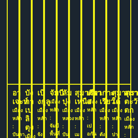
อา
บัง
เบิ
จัมบี
ลัม
สุมาตรา
เรียว
เกาะ
สุมาตร
สุม
เจะห์
กา
งกูลู
ปุง
เหนือ
เรียว
ใต้
ตะว
เมือง
เมือง
เบ
ตก
หลัก
หลัก
เมือง
เมือง
เมือง
เมือง
เมือง
เมือง
ลิ
:
:
หลัก
หลัก
หลวง
หลัก
หลัก
หลัก
เมือง
ตุง
จัมบี
เป
:
:
:
:
:
:
หลัก
พื้นที่
อกัน
บันดา
จัง
บัน
เม
ตัง
ปา
:
เมือง