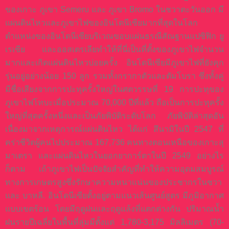
ของเกาะ ภูเขา Semeru และ ภูเขา Bromo ในชวาตะวันออก มี
แผ่นดินไหวและภูเขาไฟของอินโดนีเซียมากที่สุดในโลก
ตำแหน่งของอินโดนีเซียบริเวณขอบแผ่นธรณีสัณฐานแปซิฟิก ยู
เรเซีย และออสเตรเลียทำให้ที่นี่เป็นที่ตั้งของภูเขาไฟจำนวน
มากและเกิดแผ่นดินไหวบ่อยครั้ง อินโดนีเซียมีภูเขาไฟที่ยังคุก
รุ่นอยู่อย่างน้อย 150 ลูก รวมทั้งกรากาตัวและตัมโบรา ซึ่งทั้งคู่
มีชื่อเสียงจากการปะทุครั้งใหญ่ในศตวรรษที่ 19 การปะทุของ
ภูเขาไฟโทบะเมื่อประมาณ 70,000 ปีที่แล้ว ถือเป็นการปะทุครั้ง
ใหญ่ที่สุดครั้งหนึ่งและเป็นภัยพิบัติระดับโลก ภัยพิบัติล่าสุดอัน
เนื่องมาจากเหตุการณ์แผ่นดินไหว ได้แก่ สึนามิในปี 2547 ที่
คร่าชีวิตผู้คนไปประมาณ 167,736 คนทางตอนเหนือของเกาะสุ
มาเตรา และแผ่นดินไหวในยอกยาการ์ตาในปี 2549 อย่างไร
ก็ตาม เถ้าภูเขาไฟเป็นปัจจัยสำคัญที่ทำให้ความอุดมสมบูรณ์
ทางการเกษตรสูงซึ่งรักษาความหนาแน่นของประชากรในชวา
และ บาหลี. อินโดนีเซียตั้งอยู่ตามแนวเส้นศูนย์สูตร มีภูมิอากาศ
แบบเขตร้อน โดยมีฤดูฝนและฤดูแล้งที่แตกต่างกัน ปริมาณน้ำ
ฝนรายปีเฉลี่ยในพื้นที่ลุ่มมีตั้งแต่ 1,780-3,175 มิลลิเมตร (70-