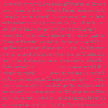
แตกต่างกัน ชาวชวาเป็นกลุ่มชาติพันธุ์ที่ใหญ่ที่สุดและมีอำนาจ
ทางการเมืองมากที่สุด อินโดนีเซียได้พัฒนาอัตลักษณ์ร่วมกัน
กำหนดโดยภาษาประจำชาติ ความหลากหลายทางชาติพันธุ์
พหุนิยมทางศาสนาภายใน ประชากรส่วนใหญ่ เป็นมุสลิม และ
ประวัติศาสตร์ของการล่าอาณานิคมรวมถึงการกบฏต่อมัน
คำขวัญประจำชาติของอินโดนีเซียคือ “Bhinneka Tunggal Ika”
(“Unity in Diversity” ตามตัวอักษรว่า “มากมาย แต่หนึ่ง”) บ่ง
บอกถึงความหลากหลายที่หล่อหลอมประเทศ แม้จะมีประชากร
จำนวนมากและพื้นที่ที่มีประชากรหนาแน่น อินโดนีเซียมีพื้นที่
ป่ากว้างใหญ่ที่สนับสนุนความหลากหลายทางชีวภาพที่สูงเป็น
อันดับสองของโลก ประเทศอุดมสมบูรณ์ไปด้วย
ทรัพยากรธรรมชาติ แต่ความยากจนยังคงแพร่หลายใน
อินโดนีเซียจนถึงปัจจุบันอินโดนีเซียประกอบด้วยเกาะ 17,508
เกาะ ประมาณ 6,000 เกาะเป็นที่อยู่อาศัย กระจัดกระจายไป
ตามทั้งสองข้างของเส้นศูนย์สูตร เกาะที่ใหญ่ที่สุดห้าเกาะ ได้แก่
ชวา เกาะสุมาตรา กาลิมันตัน (ส่วนหนึ่งของชาวอินโดนีเซีย
ของเกาะบอร์เนียว) นิวกินี (ร่วมกับปาปัวนิวกินี) และสุลาเวสี