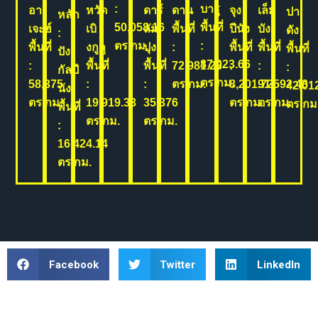
:
บารู
อา
หวัด
ดาร์
ดาน
จุง
เล็ม
ปา
หลัก
50,058.16
พื้นที่
เจะฮ์
เบิ
ลัม
พื้นที่
ปีนัง
บัง
ดัง
:
ตร.กม.
:
พื้นที่
งกูลู
ปุง
:
พื้นที่
พื้นที่
พื้นที่
ปัง
87,023.66
:
พื้นที่
พื้นที่
72,981.23
:
:
:
กัลปี
ตร.กม.
58,375
:
:
ตร.กม.
8,201.72
91,592.43
42,01
นัง
ตร.กม.
19,919.33
35,376
ตร.กม.
ตร.กม.
ตร.กม
พื้นที่
ตร.กม.
ตร.กม.
:
16,424.14
ตร.กม.
Facebook
Twitter
LinkedIn