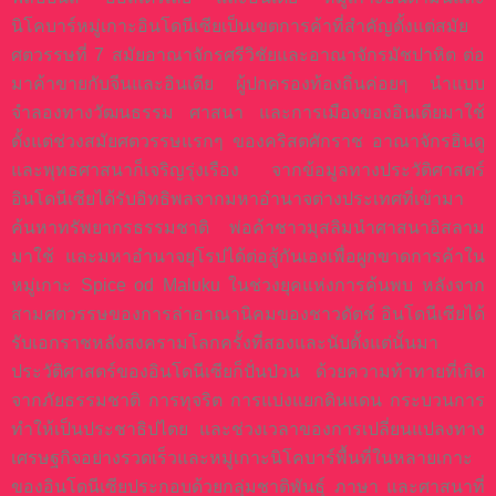
นิโคบาร์หมู่เกาะอินโดนีเซียเป็นเขตการค้าที่สำคัญตั้งแต่สมัย
ศตวรรษที่ 7 สมัยอาณาจักรศรีวิชัยและอาณาจักรมัชปาหิต ต่อ
มาค้าขายกับจีนและอินเดีย ผู้ปกครองท้องถิ่นค่อยๆ นำแบบ
จำลองทางวัฒนธรรม ศาสนา และการเมืองของอินเดียมาใช้
ตั้งแต่ช่วงสมัยศตวรรษแรกๆ ของคริสตศักราช อาณาจักรฮินดู
และพุทธศาสนาก็เจริญรุ่งเรือง จากข้อมูลทางประวัติศาสตร์
อินโดนีเซียได้รับอิทธิพลจากมหาอำนาจต่างประเทศที่เข้ามา
ค้นหาทรัพยากรธรรมชาติ พ่อค้าชาวมุสลิมนำศาสนาอิสลาม
มาใช้ และมหาอำนาจยุโรปได้ต่อสู้กันเองเพื่อผูกขาดการค้าใน
หมู่เกาะ Spice od Maluku ในช่วงยุคแห่งการค้นพบ หลังจาก
สามศตวรรษของการล่าอาณานิคมของชาวดัตช์ อินโดนีเซียได้
รับเอกราชหลังสงครามโลกครั้งที่สองและนับตั้งแต่นั้นมา
ประวัติศาสตร์ของอินโดนีเซียก็ปั่นป่วน ด้วยความท้าทายที่เกิด
จากภัยธรรมชาติ การทุจริต การแบ่งแยกดินแดน กระบวนการ
ทำให้เป็นประชาธิปไตย และช่วงเวลาของการเปลี่ยนแปลงทาง
เศรษฐกิจอย่างรวดเร็วและหมู่เกาะนิโคบาร์พื้นที่ในหลายเกาะ
ของอินโดนีเซียประกอบด้วยกลุ่มชาติพันธุ์ ภาษา และศาสนาที่