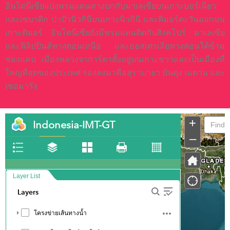
อินโดนีเซียแบ่งพรมแดนทางบกกับมาเลเซียบนเกาะบอร์เนียว
และเซบาติก ปาปัวนิวกินีบนเกาะนิวกินี และติมอร์ตะวันออกบน
เกาะติมอร์ อินโดนีเซียยังมีพรมแดนติดกับสิงคโปร์ มาเลเซีย
และฟิลิปปินส์ทางตอนเหนือ และออสเตรเลียทางตอนใต้ข้าม
ช่องแคบ เมืองหลวงจาการ์ตาตั้งอยู่บนเกาะชวาและเป็นเมืองที่
ใหญ่ที่สุดของประเทศ รองลงมาคือสุราบายา บันดุง เมดาน และ
เซอมารัง