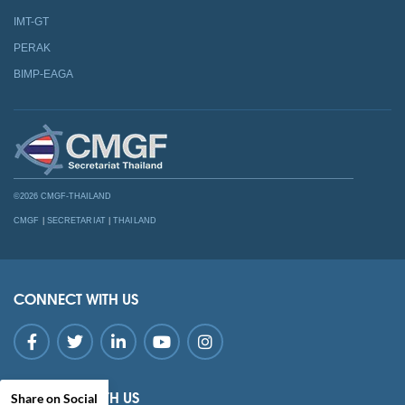
IMT-GT
PERAK
BIMP-EAGA
©2026 CMGF-THAILAND
CMGF
|
SECRETARIAT
|
THAILAND
CONNECT WITH US
SUBSCRIBE WITH US
Share on Social