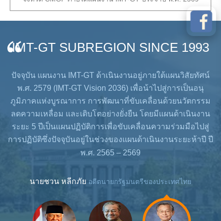
IMT-GT SUBREGION SINCE 1993
์
ปัจจุบัน แผนงาน IMT-GT ด้าเนินงานอยู่ภายใต้แผนวิสัยทัศน์
พ.ศ. 2579 (IMT-GT Vision 2036) เพื่อน้าไปสู่การเป็นอนุ
รม
ภูมิภาคแห่งบูรณาการ การพัฒนาที่ขับเคลื่อนด้วยนวัตกรรม
ภ
าน
ลดความเหลื่อม และเติบโตอย่างยั่งยืน โดยมีแผนด้าเนินงาน
ล
่
ระยะ 5 ปีเป็นแผนปฏิบัติการเพื่อขับเคลื่อนความร่วมมือไปสู่
 ปี
การปฏิบัติซึ่งปัจจุบันอยู่ในช่วงของแผนด้าเนินงานระยะห้าปี ปี
กา
พ.ศ. 2565 – 2569
นายชวน หลีกภัย
อดีตนายกรัฐมนตรีของประเทศไทย