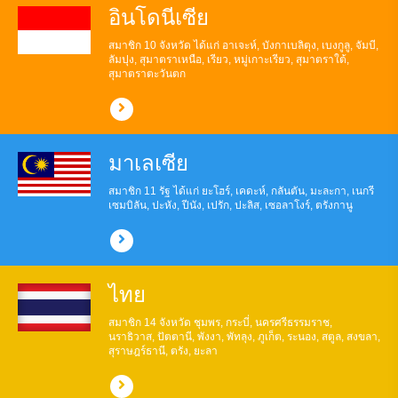
อินโดนีเซีย
สมาชิก 10 จังหวัด ได้แก่ อาเจะห์, บังกาเบลิตุง, เบงกูลู, จัมบี,
ลัมปุง, สุมาตราเหนือ, เรียว, หมู่เกาะเรียว, สุมาตราใต้,
สุมาตราตะวันตก
มาเลเซีย
สมาชิก 11 รัฐ ได้แก่ ยะโฮร์, เคดะห์, กลันตัน, มะละกา, เนกรี
เซมบิลัน, ปะหัง, ปีนัง, เปรัก, ปะลิส, เซอลาโงร์, ตรังกานู
ไทย
สมาชิก 14 จังหวัด ชุมพร, กระบี่, นครศรีธรรมราช,
นราธิวาส, ปัตตานี, พังงา, พัทลุง, ภูเก็ต, ระนอง, สตูล, สงขลา,
สุราษฎร์ธานี, ตรัง, ยะลา